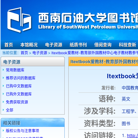
首页
本馆概况
电子资源
纸质书刊
借阅查询
科技查新
当前位置：
首页
>
电子资源
>
Itextbook爱教材-教育部外国教材中心电子教材教参
Itextbook爱教材-教育部外国
电子资源
常用数据库
Itextb
推荐访问的数据库
已购中文数据库
发行者:
中国教
已购外文数据库
语种:
英文
免费获取资源
涉及学科:
全部
工程学
资料类型:
相关链接
图书
版权公告与注意事项
访问链接:
http: