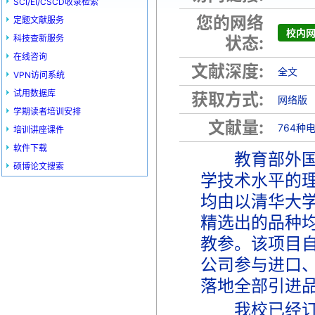
SCI/EI/CSCD收录检索
您的网络
定题文献服务
校内
科技查新服务
状态:
在线咨询
文献深度:
全文
VPN访问系统
试用数据库
获取方式:
网络版
学期读者培训安排
文献量:
764种
培训讲座课件
软件下载
教育部外国教
硕博论文搜索
学技术水平的
均由以清华大学
精选出的品种
教参。该项目自
公司参与进口、
落地全部引进
我校已经订购该