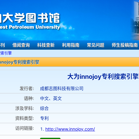
书刊
借阅查询
科技查新
利用指南
常见问题
师生投稿指南
利搜索引擎
nnojoy专利搜索引擎
大为innojoy专利搜索引擎
发行者:
成都志图科技有限公司
语种:
中文、英文
涉及学科:
综合
资料类型:
专利
访问链接:
http://www.innojoy.com/