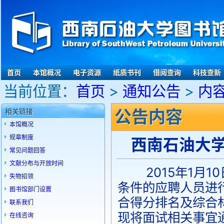
首页
本馆概况
电子资源
纸质书刊
借阅查询
科技查新
当前位置：
首页
>
通知公告
>
内
公告内容
相关链接
本馆概况
规章制度
西南石油大
常见问题回答
文献分布与开放时间
2015年1月1
失物招领
条件的应聘人员进
图书馆部门设置
合得分排名及综合
联系我们
现将面试相关事宜
在线咨询